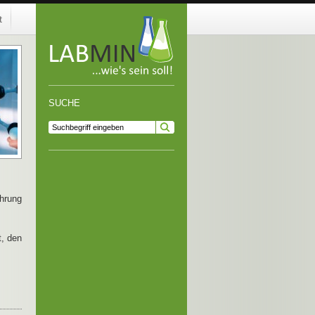
t
SUCHE
hrung
t, den