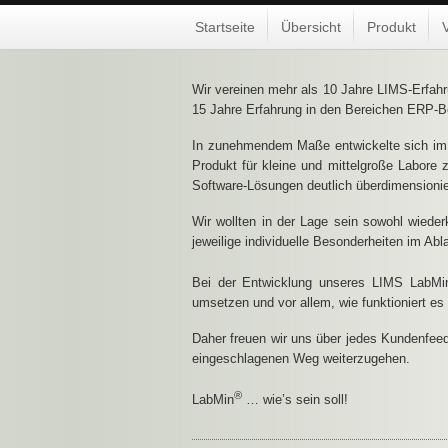
Startseite
Übersicht
Produkt
V
Wir vereinen mehr als 10 Jahre LIMS-Erfa
15 Jahre Erfahrung in den Bereichen ERP-
In zunehmendem Maße entwickelte sich im L
Produkt für kleine und mittelgroße Labore z
Software-Lösungen deutlich überdimensionie
Wir wollten in der Lage sein sowohl wiede
jeweilige individuelle Besonderheiten im Abl
Bei der Entwicklung unseres LIMS LabMi
umsetzen und vor allem, wie funktioniert es 
Daher freuen wir uns über jedes Kundenfeed
eingeschlagenen Weg weiterzugehen.
®
LabMin
… wie’s sein soll!